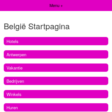
Menu +
België Startpagina
Hotels
Antwerpen
Vakantie
Bedrijven
Winkels
Huren